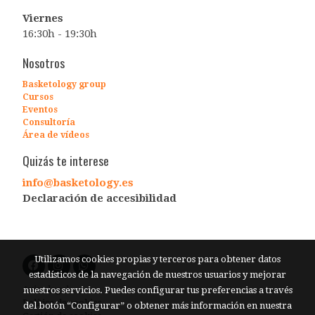
Viernes
16:30h - 19:30h
Nosotros
Basketology
group
Cursos
Eventos
Consultoría
Área de vídeos
Quizás te interese
info@basketology.es
Declaración de accesibilidad
Utilizamos cookies propias y terceros para obtener datos
estadísticos de la navegación de nuestros usuarios y mejorar
Aviso legal
nuestros servicios. Puedes configurar tus preferencias a través
Política de cookies
del botón “Configurar” o obtener más información en nuestra