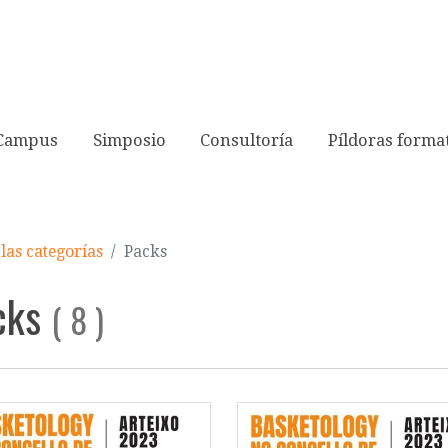
Campus
Simposio
Consultoría
Píldoras forma
las categorías
Packs
cks
(
8
)