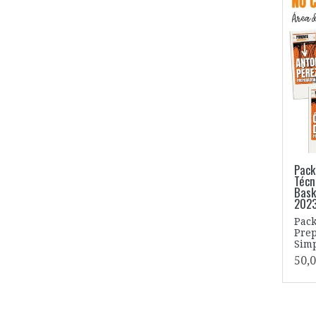
Pack
Técn
Bask
202
Pack
Prep
Simp
50,0